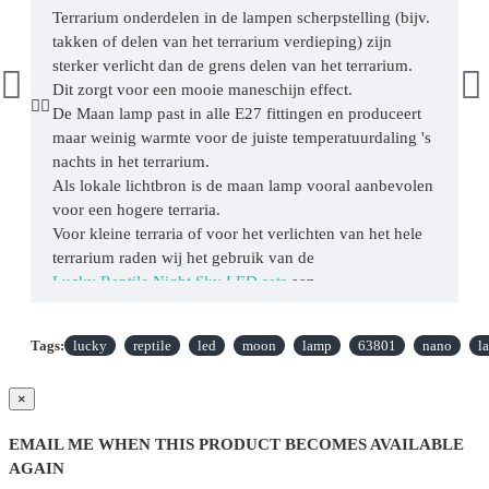
Terrarium onderdelen in de lampen scherpstelling (bijv.
takken of delen van het terrarium verdieping) zijn
sterker verlicht dan de grens delen van het terrarium.
Dit zorgt voor een mooie maneschijn effect.
De Maan lamp past in alle E27 fittingen en produceert
maar weinig warmte voor de juiste temperatuurdaling 's
nachts in het terrarium.
Als lokale lichtbron is de maan lamp vooral aanbevolen
voor een hogere terraria.
Voor kleine terraria of voor het verlichten van het hele
terrarium raden wij het gebruik van de
Lucky Reptile Night Sky LED sets
aan.
Tags:
lucky
reptile
led
moon
lamp
63801
nano
l
×
EMAIL ME WHEN THIS PRODUCT BECOMES AVAILABLE
AGAIN