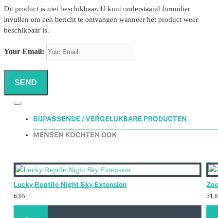
Dit product is niet beschikbaar. U kunt onderstaand formulier
invullen om een bericht te ontvangen wanneer het product weer
beschikbaar is.
Your Email:
SEND
BIJPASSENDE / VERGELIJKBARE PRODUCTEN
MENSEN KOCHTEN OOK
Lucky Reptile Night Sky Extension
Zoo
6,95
51,