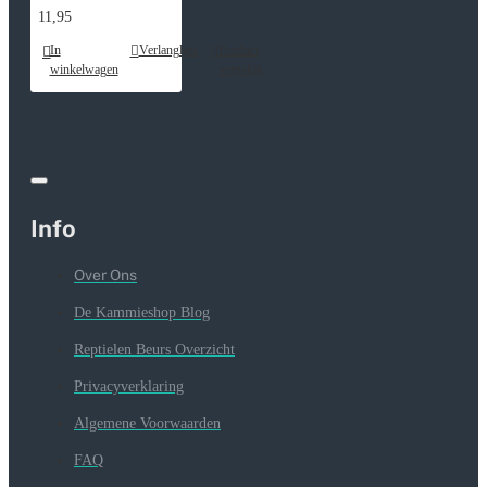
11,95
In
Verlanglijst
Product
winkelwagen
vergelijk
Info
Over Ons
De Kammieshop Blog
Reptielen Beurs Overzicht
Privacyverklaring
Algemene Voorwaarden
FAQ