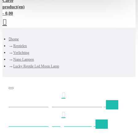
Cart
0
product(en)
- 0,00
home
Reptielen
Verlichting
Nano Lampen
Lucky Reptile Led Moon Lamp
Gratis verzending Nederland vanaf €50,-
Gratis verzending België vanaf €75,-