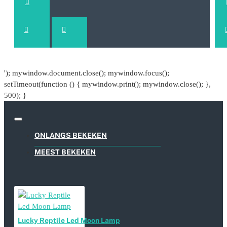
'); mywindow.document.close(); mywindow.focus();
setTimeout(function () { mywindow.print(); mywindow.close(); },
500); }
ONLANGS BEKEKEN
MEEST BEKEKEN
Lucky Reptile Led Moon Lamp