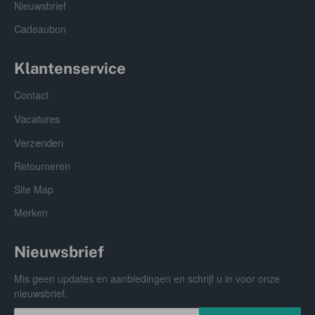
Nieuwsbrief
Cadeaubon
Klantenservice
Contact
Vacatures
Verzenden
Retourneren
Site Map
Merken
Nieuwsbrief
Mis geen updates en aanbiedingen en schrijf u in voor onze
nieuwsbrief.