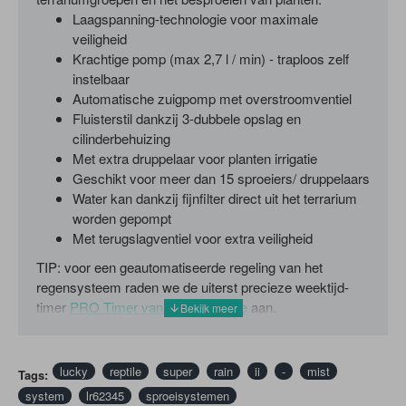
Laagspanning-technologie voor maximale
veiligheid
Krachtige pomp (max 2,7 l / min) - traploos zelf
instelbaar
Automatische zuigpomp met overstroomventiel
Fluisterstil dankzij 3-dubbele opslag en
cilinderbehuizing
Met extra druppelaar voor planten irrigatie
Geschikt voor meer dan 15 sproeiers/ druppelaars
Water kan dankzij fijnfilter direct uit het terrarium
worden gepompt
Met terugslagventiel voor extra veiligheid
TIP: voor een geautomatiseerde regeling van het
regensysteem raden we de uiterst precieze weektijd-
timer
PRO Timer van Lucky Reptile
aan.
lucky
reptile
super
rain
ii
-
mist
Tags:
system
lr62345
sproeisystemen