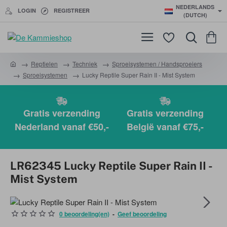
NEDERLANDS
LOGIN
REGISTREER
(DUTCH)
Reptielen
Techniek
Sproeisystemen / Handsproeiers
h
Sproeisystemen
Lucky Reptile Super Rain II - Mist System
o
m
e
Gratis verzending
Gratis verzending
Nederland vanaf €50,-
België vanaf €75,-
LR62345 Lucky Reptile Super Rain II -
Mist System
0 beoordeling(en)
-
Geef beoordeling