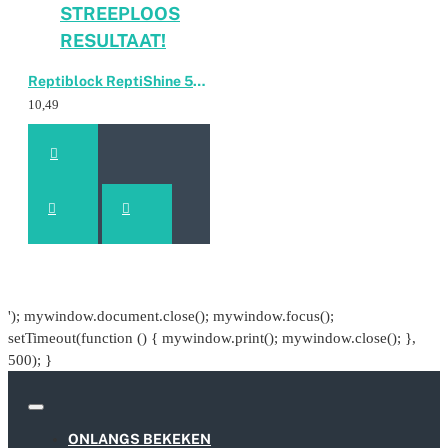
STREEPLOOS
RESULTAAT!
Reptiblock ReptiShine 500ml Glasreiniger
10,49
'); mywindow.document.close(); mywindow.focus();
setTimeout(function () { mywindow.print(); mywindow.close(); },
500); }
ONLANGS BEKEKEN