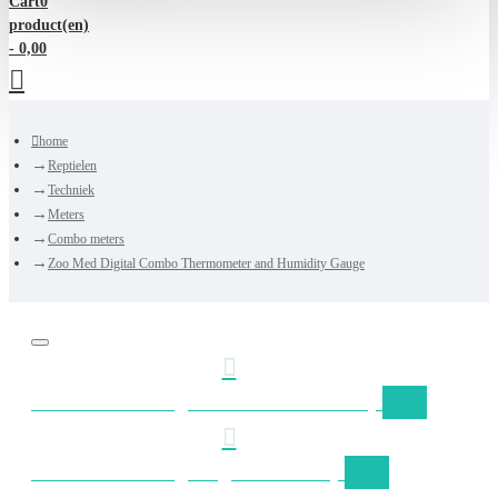
Cart
0
product(en)
- 0,00
home
Reptielen
Techniek
Meters
Combo meters
Zoo Med Digital Combo Thermometer and Humidity Gauge
Gratis verzending Nederland vanaf €50,-
Gratis verzending België vanaf €75,-