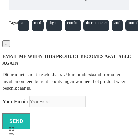
schakelen.
Schuif de fahrenheit/celsius schakelaar naar de
gewenste instelling.
Tags:
zoo
med
digital
combo
thermometer
and
humid
Werkt op één LR44, 1,5 v batterij (meegeleverd).
Combinatie van digitale thermometer en
×
vochtigheidsmeter (combometer)!
Te gebruiken in terrariums, couveuses of andere
EMAIL ME WHEN THIS PRODUCT BECOMES AVAILABLE
huisdieren.
AGAIN
Onafhankelijke sondes op afstand meten warmte
Dit product is niet beschikbaar. U kunt onderstaand formulier
en vochtigheid op verschillende locaties!
invullen om een bericht te ontvangen wanneer het product weer
De waterdichte temperatuursonde kan in de lucht
beschikbaar is.
of onder water worden gebruikt.
Inclusief batterij en klaar voor gebruik!
Your Email:
SEND