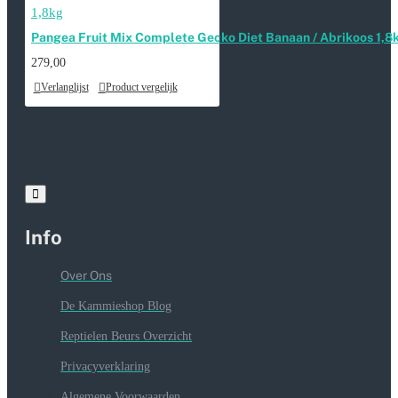
Pangea Fruit Mix Complete Gecko Diet Banaan / Abrikoos 1,8
279,00
Verlanglijst
Product vergelijk
Info
Over Ons
De Kammieshop Blog
Reptielen Beurs Overzicht
Privacyverklaring
Algemene Voorwaarden