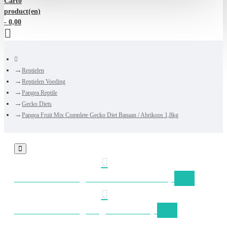
Cart
0
hele
product(en)
winkel...
- 0,00
home
Reptielen
Reptielen Voeding
Pangea Reptile
Gecko Diets
Pangea Fruit Mix Complete Gecko Diet Banaan / Abrikoos 1,8kg
Gratis verzending Nederland vanaf €50,-
Gratis verzending België vanaf €75,-