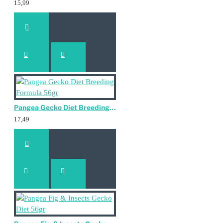
zonnebloemlecithine, foliumzuur.
15,99
Gegarandeerde Analyse:
Ruw eiwit minimaal 21%, ruw vet minimaal 4,7%, ruwe
celstof maximaal 8%, vocht maximaal 8%, as maximaal
8%.
Pangea Gecko Diet Breeding Formula 56gr
17,49