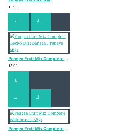
Pangea Fruitmix 56gr
Levensstadia:
13,99
Groei: dagelijks voeren of afwisselen met levend voer
Onderhoud: 3-5 keer per week voeren
Kweek: dagelijks voeren of afwisselen met levend voer
Ingrediënten:
Bananenpoeder, abrikozenpoeder, Whey Protein Isolate,
Pangea Fruit Mix Complete Gecko Diet Banaan / Papaya 56gr
Whole Egg Powder, Dicalcium Phosphate, Calcium
15,99
Carbonate, Potassium Sorbate (conserveermiddel), zout,
Choline Bitartrate, Xanthan Gum, Ferric Pyrophosphate,
Maltodextrin, Natural Guava Flavor, Magnesium Oxide,
Vitamine E Supplement, Gedroogde Kelp, Zink
Gluconate, vitamine D3-supplement, mangaancitraat,
rijstzemelen, niacinesupplement, kopergluconaat,
vitamine A-supplement, biotinesupplement,
thiaminemononitraat, riboflavinesupplement,
pyridoxine hydrochloride, d-calciumpantothenaat,
vitamine B12-supplement, minerale olie,
Pangea Fruit Mix Complete With Insects 56gr