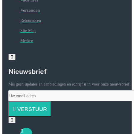
Vacatures
Verzenden
Retourneren
Site Map
Merken
Nieuwsbrief
Mis geen updates en aanbiedingen en schrijf u in voor onze nieuwsbrief.
Uw
email
adres
VERSTUUR