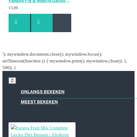
Pangea Fig & Insects Gecko Diet 56gr
15,99
'); mywindow.document.close(); mywindow.focus();
setTimeout(function () { mywindow.print(); mywindow.close(); },
500); }
ONLANGS BEKEKEN
MEEST BEKEKEN