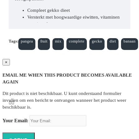
Compleet gekko dieet
Versterkt met hoogwaardige eiwitten, vitaminen
en mineralen
Uitstekende keuze voor alle fruitetende
gekkosoorten
Tags:
pangea
fruit
mix
complete
gecko
diet
banaan
Gekko's houden van de smaak!
×
Het Pangea Gekko Dieet met Abrikoos™ is geweldig
voor gekko's die weigeren om insecten te eten, omdat
EMAIL ME WHEN THIS PRODUCT BECOMES AVAILABLE
het essentiële voedingsstoffen biedt die ze missen van
AGAIN
levende insecten. Het dieet heeft een zoete smaak die
kieskeurige eters verleidt. De vitaminen en mineralen
Dit product is niet beschikbaar. U kunt onderstaand formulier
zijn van topkwaliteit om uw gekko's gezond te houden
invullen om een bericht te ontvangen wanneer het product weer
en een uitstekende groei, voortplanting en prachtige
beschikbaar is.
eieren te bevorderen.
Your Email:
Deze formule wordt universeel geaccepteerd door onze
hele collectie en is een favoriet onder onze
Crestedgekko's, waterspuwgekko's en andere