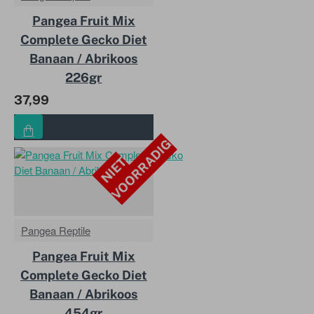
Pangea Fruit Mix
Complete Gecko Diet
Banaan / Abrikoos
226gr
37,99
G
N
I
E
T
V
O
O
R
R
A
D
I
Pangea Reptile
Pangea Fruit Mix
Complete Gecko Diet
Banaan / Abrikoos
454gr