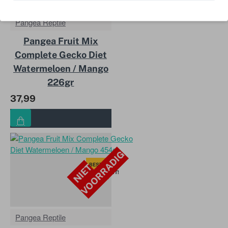
VERKOCHT!
Pangea Reptile
Pangea Fruit Mix
Complete Gecko Diet
Watermeloen / Mango
226gr
37,99
G
BEST
N
I
E
T
V
O
O
R
R
A
D
I
VERKOCHT!
Pangea Reptile