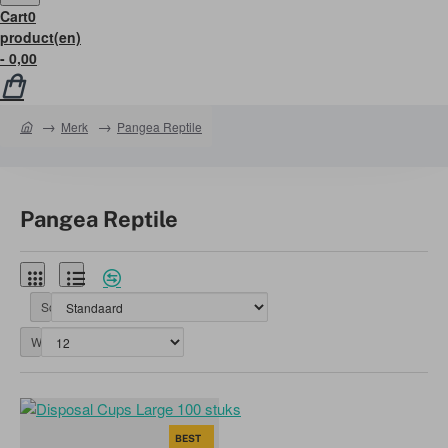
Cart
0
product(en)
- 0,00
home
Merk
Pangea Reptile
Pangea Reptile
Sorteer op:
Weergegeven:
BEST