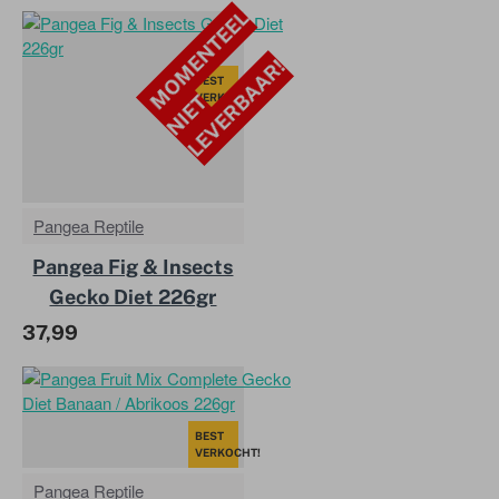
M
O
M
E
N
T
E
E
L
N
I
E
L
E
V
E
R
A
A
R
!
BEST
VERKOCHT!
T
B
Pangea Reptile
Pangea Fig & Insects
Gecko Diet 226gr
37,99
BEST
VERKOCHT!
Pangea Reptile