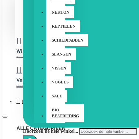
LOGIN
NEKTON
REGISTREER
REPTIELEN
SCHILDPADDEN
Wishlist
SLANGEN
Bewerk Uw Wishlist
VISSEN
Vergelijken
VOGELS
Product Vergelijking
SALE
Menu
BIO
BESTRIJDING
ALLE CATEGORIEËN
Doorzoek de hele winkel...