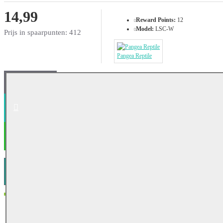
14,99
Reward Points:
12
Model:
LSC-W
Prijs in spaarpunten: 412
Pangea Reptile
IN WINKELWAGEN
AFREKENEN
VERLANGLIJST
PRODUCT VERGELIJK