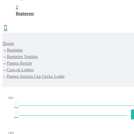
Registreer
home
Reptielen
Reptielen Voeding
Pangea Reptile
Cups en Ledges
Pangea Suction Cup Gecko Ledge
GRATIS VERZENDING NEDERLAND VANAF €
GRATIS VERZENDING BELGIË VANAF €75,-