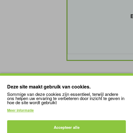
B
Deze site maakt gebruik van cookies.
Sommige van deze cookies zijn essentieel, terwijl andere
ons helpen uw ervaring te verbeteren door inzicht te geven in
hoe de site wordt gebruikt
ve reiniger speciaal ontworpen voor het schoonmaken van glazen opper
Meer informatie
 glas, waardoor het terrarium er weer schoon en helder uitziet. De Rep
reptielen. Gebruik de Reptiblock ReptiShine 500ml Glasreiniger regel
Accepteer alle
achter te laten, dus het is volkomen veilig om ook de binnenkant van h