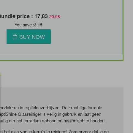
undle price : 17,83
20,98
You save :
3,15
BUY NOW
vlakken in reptielenverblijven. De krachtige formule
tiShine Glasreiniger is veilig in gebruik en laat geen
matig om het terrarium schoon en hygiënisch te houden.
et glas van je terra’s te reinigen! Zorg ervoor dat je de