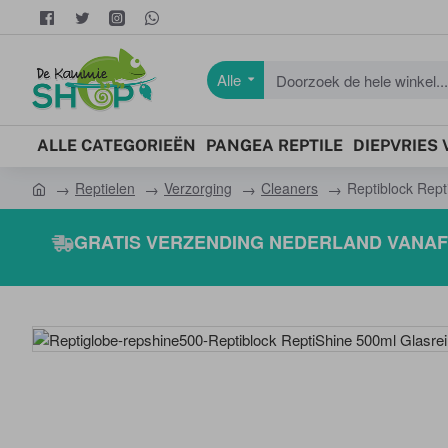
Alle
Doorzoek
de
hele
ALLE CATEGORIEËN
PANGEA REPTILE
DIEPVRIES
winkel...
Reptielen
Verzorging
Cleaners
Reptiblock Rept
h
o
GRATIS VERZENDING NEDERLAND VANAF 
m
e