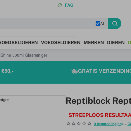
FAQ
AI
 VOEDSELDIEREN
VOEDSELDIEREN
MERKEN
DIEREN
O
iShine 500ml Glasreiniger
€50,-
GRATIS VERZENDING
Reptiblock Rep
STREEPLOOS RESULTAA
0 beoordeling(en)
-
G