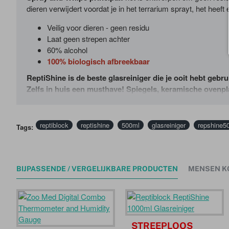
dieren verwijdert voordat je in het terrarium sprayt, het hee
Veilig voor dieren - geen residu
Laat geen strepen achter
60% alcohol
1
00% biologisch afbreekbaar
ReptiShine is de beste glasreiniger die je ooit hebt gebru
Zelfs in huis een musthave! Spiegels, keramische ovenpla
reptiblock
reptishine
500ml
glasreiniger
repshine5
Tags:
BIJPASSENDE / VERGELIJKBARE PRODUCTEN
MENSEN K
STREEPLOOS