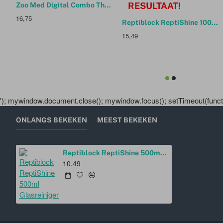
RESULTAAT!
Zoo Med Digital Combo Thermometer and Humidity Gauge
16,75
Reptiblock ReptiShine 1000ml Glasreiniger
15,49
'); mywindow.document.close(); mywindow.focus(); setTimeout(functio
ONLANGS BEKEKEN
MEEST BEKEKEN
Reptiblock ReptiShine 500ml Glasreiniger
10,49