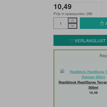
10,49
Prijs in spaarpunten: 288
VERLANGLIJST
Rep
Reptiblock ReptiSpray Terra
500ml
10,49