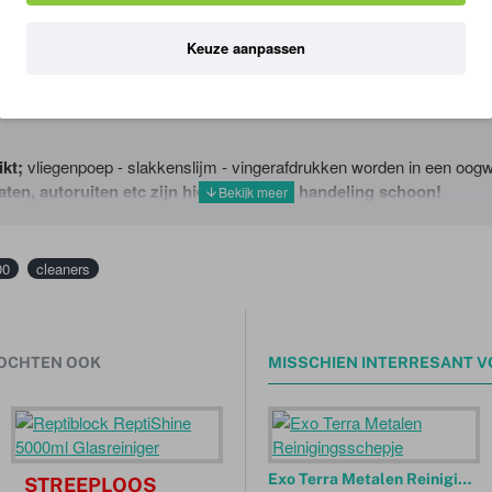
ft een alcoholdamp van 60%.
Keuze aanpassen
ikt;
vliegenpoep - slakkenslijm - vingerafdrukken worden in een oog
ten, autoruiten etc zijn hiermee in een handeling schoon!
00
cleaners
OCHTEN OOK
MISSCHIEN INTERRESANT V
Exo Terra Metalen Reinigingsschepje
STREEPLOOS