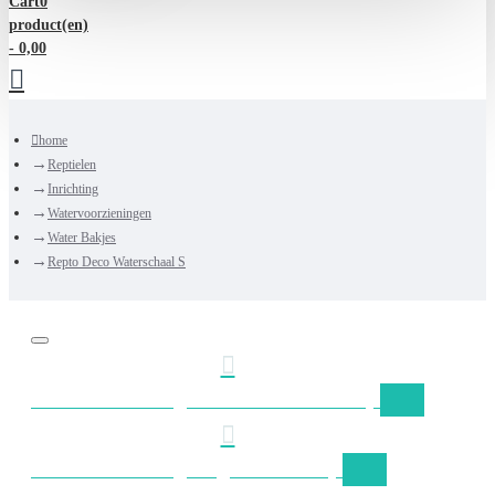
Cart
0
product(en)
- 0,00
home
Reptielen
Inrichting
Watervoorzieningen
Water Bakjes
Repto Deco Waterschaal S
Gratis verzending Nederland vanaf €50,-
Gratis verzending België vanaf €75,-