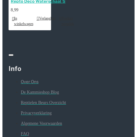
Repto Deco Waterschaal S
8,99
In
Verlanglijst
Product
winkelwagen
vergelijk
Info
Over Ons
De Kammieshop Blog
Reptielen Beurs Overzicht
Privacyverklaring
Algemene Voorwaarden
FAQ