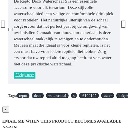
De Repto Deco Waterschaal S is een essentiële
accessoire voor elk terrarium. Deze stijlvolle
waterschaal biedt een veilige en comfortabele drinkplek
voor reptielen. Het natuurlijke uiterlijk van de schaal
zorgt ervoor dat het perfect past bij de omgeving van
uw huisdier. Gemaakt van duurzaam materiaal, is deze
waterschaal makkelijk te reinigen en te onderhouden.
Met een maat die ideaal is voor kleine reptielen, is het
een must-have voor iedere reptielenliefhebber. Zorg
ervoor dat uw reptiel altijd toegang heeft tot vers water
met deze praktische waterschaal.
Tags:
repto
deco
waterschaal
s
r3100105
water
bakje
×
EMAIL ME WHEN THIS PRODUCT BECOMES AVAILABLE
AGAIN