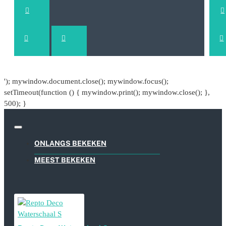
'); mywindow.document.close(); mywindow.focus();
setTimeout(function () { mywindow.print(); mywindow.close(); },
500); }
ONLANGS BEKEKEN
MEEST BEKEKEN