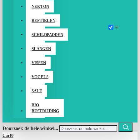
NEKTON
REPTIELEN
AI
SCHILDPADDEN
SLANGEN
VISSEN
VOGELS
SALE
BIO
BESTRIJDING
Doorzoek de hele winkel...
Cart
0