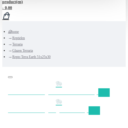
product(en)
- 0,00
home
Reptielen
Terraria
Glazen Terraria
Repto Terra Earth 51x25x30
Gratis verzending Nederland vanaf €50,-
Gratis verzending België vanaf €75,-