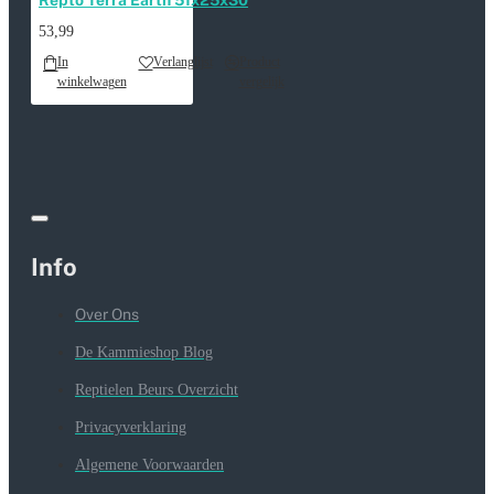
Repto Terra Earth 51x25x30
53,99
In
Verlanglijst
Product
winkelwagen
vergelijk
Info
Over Ons
De Kammieshop Blog
Reptielen Beurs Overzicht
Privacyverklaring
Algemene Voorwaarden