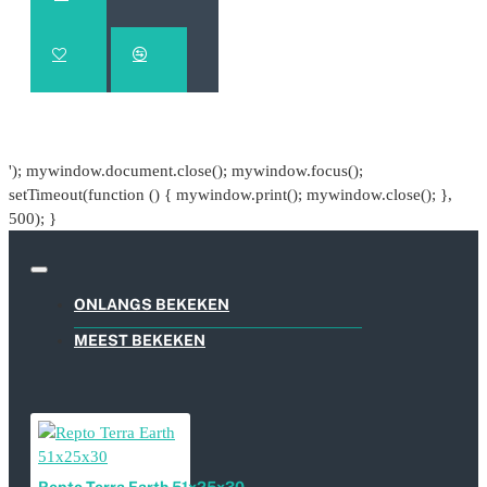
'); mywindow.document.close(); mywindow.focus();
setTimeout(function () { mywindow.print(); mywindow.close(); },
500); }
ONLANGS BEKEKEN
MEEST BEKEKEN