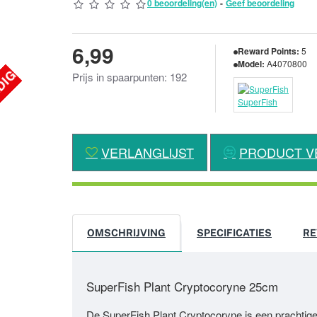
0 beoordeling(en)
-
Geef beoordeling
6,99
Reward Points:
5
Model:
A4070800
DIG
Prijs in spaarpunten: 192
SuperFish
VERLANGLIJST
PRODUCT V
OMSCHRIJVING
SPECIFICATIES
RE
SuperFish Plant Cryptocoryne 25cm
De SuperFish Plant Cryptocoryne is een prachtige k