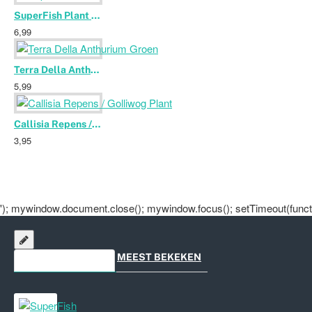
SuperFish Plant Rotala 25cm
6,99
Terra Della Anthurium Groen
5,99
Callisia Repens / Golliwog Plant
3,95
'); mywindow.document.close(); mywindow.focus(); setTimeout(functio
ONLANGS BEKEKEN
MEEST BEKEKEN