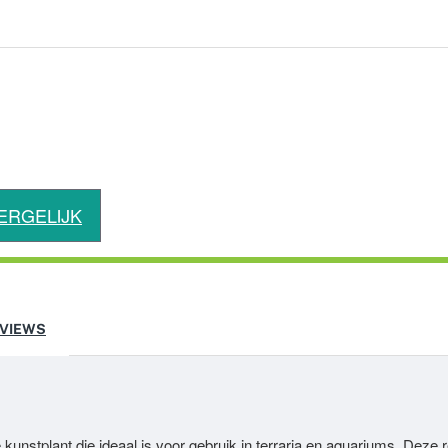
ERGELIJK
VIEWS
unstplant die ideaal is voor gebruik in terraria en aquariums. Deze r