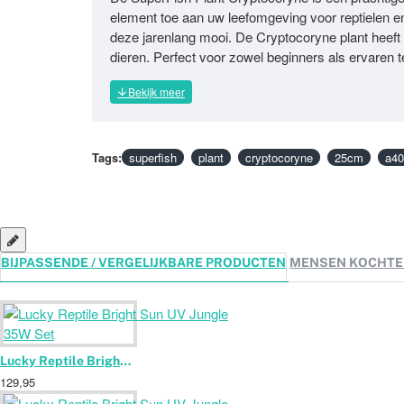
element toe aan uw leefomgeving voor reptielen e
deze jarenlang mooi. De Cryptocoryne plant heeft 
dieren. Perfect voor zowel beginners als ervaren 
Tags:
superfish
plant
cryptocoryne
25cm
a40
BIJPASSENDE / VERGELIJKBARE PRODUCTEN
MENSEN KOCHTE
Lucky Reptile Bright Sun UV Jungle 35W Set
129,95