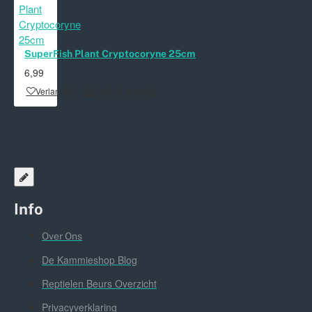
SuperFish Plant Cryptocoryne 25cm
6,99
Verlanglijst
Product vergelijk
Info
Over Ons
De Kammieshop Blog
Reptielen Beurs Overzicht
Privacyverklaring