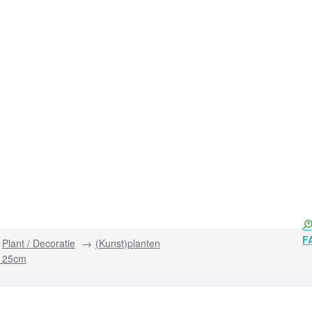
F
Plant / Decoratie
(Kunst)planten
e 25cm