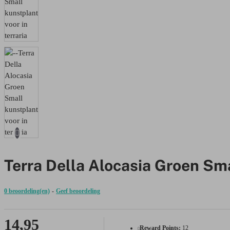
Terra Della Alocasia Groen Sma
0 beoordeling(en)
-
Geef beoordeling
14,95
Reward Points:
12