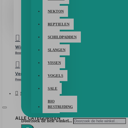
LOGIN
NEKTON
REGISTREER
REPTIELEN
SCHILDPADDEN
Wishlist
SLANGEN
Bewerk Uw Wishlist
VISSEN
Vergelijken
VOGELS
Product Vergelijking
SALE
Menu
BIO
BESTRIJDING
ALLE CATEGORIEËN
Doorzoek de hele winkel...