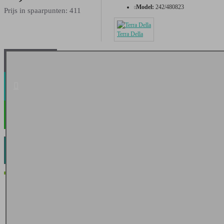
Model:
242/480823
Prijs in spaarpunten: 411
Terra Della
IN WINKELWAGEN
AFREKENEN
VERLANGLIJST
PRODUCT VERGELIJK
OMSCHRIJVING