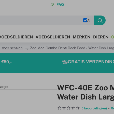
FAQ
AI
 VOEDSELDIEREN
VOEDSELDIEREN
MERKEN
DIEREN
O
Voer schalen
Zoo Med Combo Repti Rock Food / Water Dish Lar
€50,-
GRATIS VERZENDING
WFC-40E Zoo M
Water Dish Lar
0 beoordeling(en)
-
G