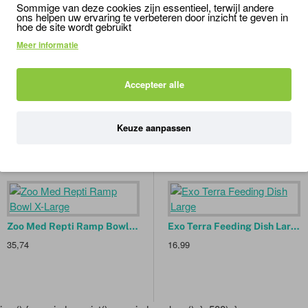
Sommige van deze cookies zijn essentieel, terwijl andere
ons helpen uw ervaring te verbeteren door inzicht te geven in
hoe de site wordt gebruikt
Meer informatie
Accepteer alle
dish
large
wfc-40e
water
dish
Keuze aanpassen
OCHTEN OOK
MISSCHIEN INTERRESANT V
Zoo Med Repti Ramp Bowl X-Large
Exo Terra Feeding Dish Large
35,74
16,99