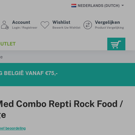
NEDERLANDS (DUTCH)
Account
Wishlist
Vergelijken
Login / Registreer
Bewerk Uw Wishlist
Product Vergelijking
UTLET
ge
 BELGIË VANAF €75,-
ed Combo Repti Rock Food /
ge
eef beoordeling