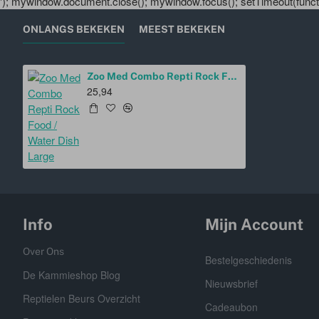
'); mywindow.document.close(); mywindow.focus(); setTimeout(functio
ONLANGS BEKEKEN
MEEST BEKEKEN
Zoo Med Combo Repti Rock Food / Water Dish Large
25,94
Info
Mijn Account
Over Ons
Bestelgeschiedenis
De Kammieshop Blog
Nieuwsbrief
Reptielen Beurs Overzicht
Cadeaubon