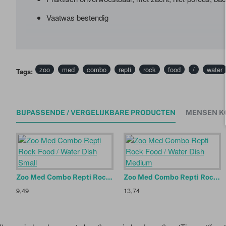
Vaatwas bestendig
zoo
med
combo
repti
rock
food
/
water
Tags:
BIJPASSENDE / VERGELIJKBARE PRODUCTEN
MENSEN K
Zoo Med Combo Repti Rock Food / Water Dish Small
Zoo Med Combo Repti Rock Food / Water Dish Medium
9,49
13,74