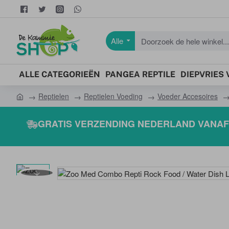
Alle
Doorzoek
de
hele
ALLE CATEGORIEËN
PANGEA REPTILE
DIEPVRIES
winkel...
Reptielen
Reptielen Voeding
Voeder Accesoires
h
o
GRATIS VERZENDING NEDERLAND VANAF 
m
e