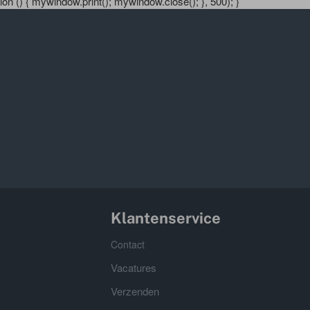
n () { mywindow.print(); mywindow.close(); }, 500); }
Klantenservice
Contact
Vacatures
Verzenden