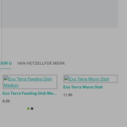
OOR U
VAN HETZELLFDE MERK
Exo Terra Worm Dish
Exo Terra Feeding Dish Medium
11,90
8,29
2