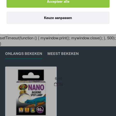
Zoo Med Nano Dome Lamp Fixture
Zoo Med Nano Combo Dome Lamp Fixture
Accepteer alle
24,49
43,73
6
Keuze aanpassen
'); mywindow.document.close(); mywindow.focus();
setTimeout(function () { mywindow.print(); mywindow.close(); }, 500);
}
ONLANGS BEKEKEN
MEEST BEKEKEN
Zoo Med Nano Basking Spot Lamp
6,49