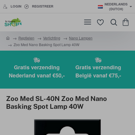
NEDERLANDS
LOGIN
REGISTREER
(DUTCH)
Reptielen
Verlichting
Nano Lampen
h
Zoo Med Nano Basking Spot Lamp 40W
o
m
e
Gratis verzending
Gratis verzending
Nederland vanaf €50,-
België vanaf €75,-
Zoo Med SL-40N Zoo Med Nano
Basking Spot Lamp 40W