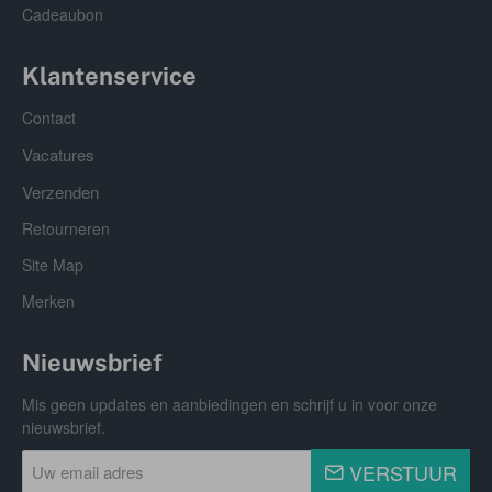
Cadeaubon
Klantenservice
Contact
Vacatures
Verzenden
Retourneren
Site Map
Merken
Nieuwsbrief
Mis geen updates en aanbiedingen en schrijf u in voor onze
nieuwsbrief.
Uw
VERSTUUR
email