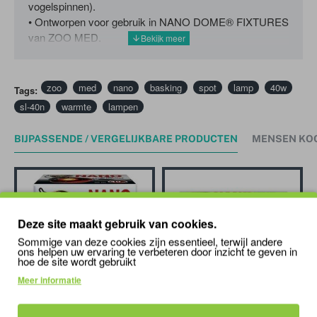
vogelspinnen).
• Ontworpen voor gebruik in NANO DOME® FIXTURES
van ZOO MED.
zoo
med
nano
basking
spot
lamp
40w
Tags:
sl-40n
warmte
lampen
BIJPASSENDE / VERGELIJKBARE PRODUCTEN
MENSEN KO
Deze site maakt gebruik van cookies.
Sommige van deze cookies zijn essentieel, terwijl andere
ons helpen uw ervaring te verbeteren door inzicht te geven in
hoe de site wordt gebruikt
Meer informatie