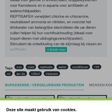
voor Kameleons en in aquaria voor amfibieën of
waterschildpadden.
REPTISAFE® verwijdert chlorine en chloramine,
neutraliseert ammonia en nitrieten, en voorziet het
drinkwater van belangrijke electrolieten die uw dieren
zullen helpen bij hun vochthuishouding (ideaal voor
import-dieren met uitdrogingsverschijnselen).
Stimuleert de ontwikkeling van de slijmlaag bij vissen en
amfibieën.
zoo
med
reptisafe
water
conditioner
125
Tags:
ml
wc-2e
125ml
cleaners
BIJPASSENDE / VERGELIJKBARE PRODUCTEN
MENSEN KO
Z
Deze site maakt gebruik van cookies.
Zoo Med Reptisafe Water Conditioner 66ml
Zoo Med Deep Dome Lamp Fixture