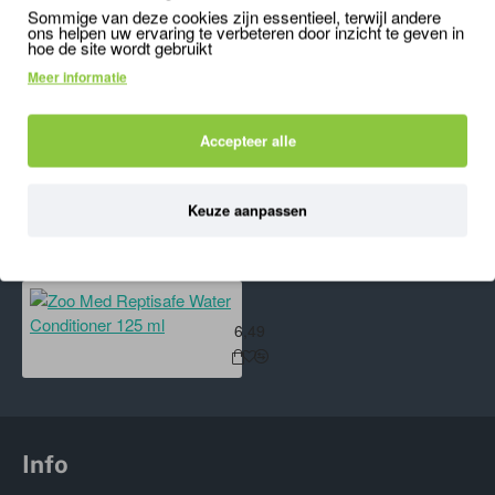
2
Sommige van deze cookies zijn essentieel, terwijl andere
4,49
44,89
ons helpen uw ervaring te verbeteren door inzicht te geven in
hoe de site wordt gebruikt
Meer informatie
'); mywindow.document.close(); mywindow.focus();
Accepteer alle
setTimeout(function () { mywindow.print(); mywindow.close(); }, 500);
}
Keuze aanpassen
ONLANGS BEKEKEN
MEEST BEKEKEN
Zoo Med Reptisafe Water Conditio
6,49
Info