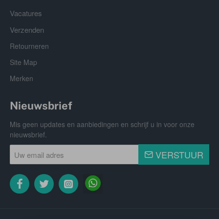
Vacatures
Verzenden
Retourneren
Site Map
Merken
Nieuwsbrief
Mis geen updates en aanbiedingen en schrijf u in voor onze
nieuwsbrief.
Uw
VERSTUUR
email
adres