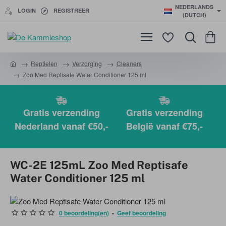
NEDERLANDS
LOGIN
REGISTREER
(DUTCH)
Reptielen
Verzorging
Cleaners
h
Zoo Med Reptisafe Water Conditioner 125 ml
o
m
e
Gratis verzending
Gratis verzending
Nederland vanaf €50,-
België vanaf €75,-
WC-2E 125mL Zoo Med Reptisafe
Water Conditioner 125 ml
0 beoordeling(en)
-
Geef beoordeling