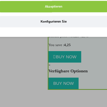
Akzeptieren
+
Pangea Fruit Mix Complete Gecko Die
Konfigurieren Sie
15,99
Bundle price : 38,23
42,48
You save :
4,25
BUY NOW
×
Verfügbare Optionen
BUY NOW