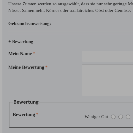
Unsere Zutaten werden so ausgewählt, dass sie nur sehr geringe 
Nüsse, Samenmehl, Körner oder oxalatreiches Obst oder Gemüse.
Gebrauchsanweisung:
Mischen Sie 1 Teil Pulver mit 2 Teilen Wasser und stellen Sie die
+ Bewertung
Raumtemperatur 6 Monate oder gekühlt 1 Jahr haltbar. Ungeöffnete 
fakultativ.
Mein Name
Lebensabschnitte:
Meine Bewertung
Wachstum: täglich füttern oder mit Lebendfutter abwechseln
Pflege: 3-5 Mal pro Woche füttern
Aufzucht: täglich füttern oder mit Lebendfutter abwechseln
Bewertung
Zutaten:
Bewertung
Bananenpulver, Wassermelonenpulver, Molkenproteinisolat, getrock
Weniger Gut
Pulver, Mangopulver, Kaliumsorbat (Konservierungsmittel), Salz, 
Eisenpyrophosphat, Mangancitrat, Niacin-Ergänzung, Kupferglucon