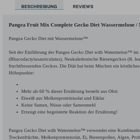
BESCHREIBUNG
REVIEWS
Pangea Fruit Mix Complete Gecko Diet Wassermelone /
Pangea Gecko Diet mit Wassermelone™
Seit der Einführung der Pangea Gecko Diet with Watermelon™ im Ja
(Rhacodactylusauriculatus), Neukaledonische Riesengeckos (R. l
fruchtfressenden Geckos. Die Diät hat beim Mischen ein köstlic
Höhepunkte:
Mehr als 60 % dieser Ernährung besteht aus Obst
Eiweiß aus Molkenproteinisolat und Eiklar
Keine Samen, Nüsse oder Samenmehl
Erzeugt eine begeisterte Reaktion der Ernährung!
Pangea Gecko Diet with Watermelon™ verwendet eine Kombination v
Trockenfrüchte, Molkenproteinisolat, Ei, Bienenpollen, Algen, Prob