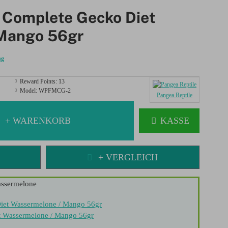
 Complete Gecko Diet
Mango 56gr
ng
Reward Points:
13
Model:
WPFMCG-2
Pangea Reptile
+ WARENKORB
KASSE
+ VERGLEICH
assermelone
t Wassermelone / Mango 56gr