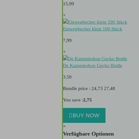
15,99
+
Einwegbecher klein 100 Stück
7,99
+
De Kammieshop Gecko Bottle
3,50
Bundle price : 24,73
27,48
You save :
2,75
BUY NOW
×
Verfügbare Optionen