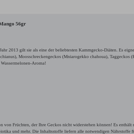
 Mango 56gr
hr 2013 gilt sie als eine der beliebtesten Kammgecko-Diäten. Es eigne
eachianus), Moosschreckengeckos (Mniarogekko chahoua), Taggeckos (Ph
hes Wassermelonen-Aroma!
on Früchten, der Ihre Geckos nicht widerstehen können! Es enthält nu
iotika und mehr. Die Inhaltsstoffe liefern alle notwendigen Nährstoffe