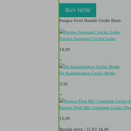
BUY NOW
Pangea Food Bundle Große Basis
Pangea Saugnapf Gecko Leder
14,99
+
De Kammieshop Gecko Bottle
3,50
+
Pangea Fruit Mix Complete Gecko Die
15,99
Bundle price : 31,03
34,48