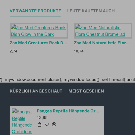
VERWANDTE PRODUKTE
LEUTE KAUFTEN AUCH
Zoo Med Creatures Rock Dish Glow in the Dark
Zoo Med Naturalistic Flora Chestnut Bromeliad
2,74
10,74
'); mywindow.document.close(); mywindow.focus(); setTimeout(functio
KÜRZLICH ANGESCHAUT
MEIST GESEHEN
Pangea Reptile Hängende Orchideen Gelb
12,95