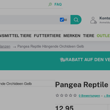
FAQ
Kont
AI
Anmeldun
SMITTEL TIERE
FUTTERTIERE
MERKEN
TIERE
OUTLE
lanzen
Pangea Reptile Hängende Orchideen Gelb
RABATT AUF DEN VE
Pangea Reptile
0 Bewertungen
-
+ B
12,95