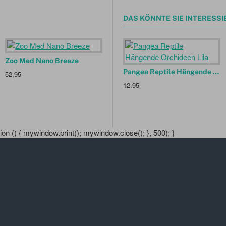
DAS KÖNNTE SIE INTERESSI
Zoo Med Nano Breeze
Pangea Reptile Hängende Orchideen Lila
52,95
12,95
n () { mywindow.print(); mywindow.close(); }, 500); }