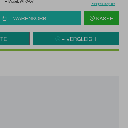
Model:
WHO-OY
Pangea Reptile
+ WARENKORB
KASSE
STE
+ VERGLEICH