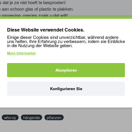
s dat je ze niet hoeft te besproeien!
 aan schoon glas of plastic te plakken.
omgeving, precies zoals u dat wilt!
Diese Website verwendet Cookies.
t tijd is om op te ruimen.
Einige dieser Cookies sind unverzichtbar, während andere
is voor uw dier.
uns helfen, Ihre Erfahrung zu verbessern, indem sie Einblicke
in die Nutzung der Website geben.
rloop.
More information
Akzeptieren
Konfigurieren Sie
who-oy
hängende
pflanzen