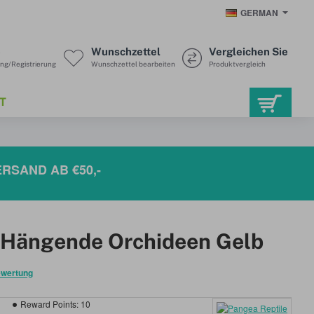
GERMAN
o
Wunschzettel
Vergleichen Sie
g/Registrierung
Wunschzettel bearbeiten
Produktvergleich
T
RSAND AB €50,-
 Hängende Orchideen Gelb
ewertung
Reward Points:
10