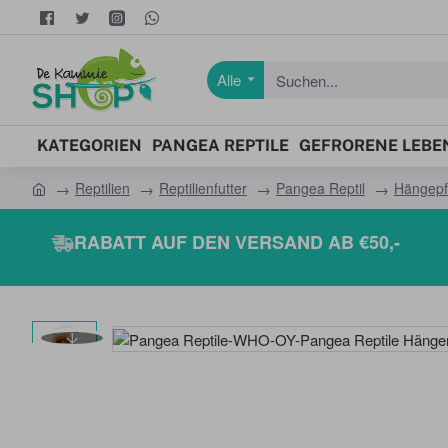
Alle
Suchen...
KATEGORIEN
PANGEA REPTILE
GEFRORENE LEBEN
Reptilien
Reptilienfutter
Pangea Reptil
Hängepf
h
o
RABATT AUF DEN VERSAND AB €50,-
m
e