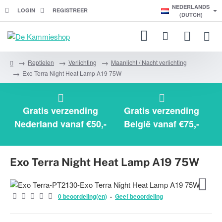
NEDERLANDS
LOGIN
REGISTREER
(DUTCH)
Reptielen
Verlichting
Maanlicht / Nacht verlichting
h
Exo Terra Night Heat Lamp A19 75W
o
m
e
Gratis verzending
Gratis verzending
Nederland vanaf €50,-
België vanaf €75,-
Exo Terra Night Heat Lamp A19 75W
0 beoordeling(en)
-
Geef beoordeling