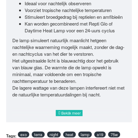
Ideaal voor nachtelijk observeren
Voorziet tropische nachtelijke temperaturen
Stimuleert broedgedrag bij reptielen en amfibieën
Kan worden gecombineerd met Repti Glo of
Daytime Heat Lamp voor een 24-uurs cyclus
De lamp simuleert natuurlijk maanlicht hetgeen
nachtelijke waarneming mogelijk maakt, zonder de dag-
en nachtcyclus van het dier te verstoren.
Het uitgestraalde licht is blauwachtig door het gebruik
van blauw glas. De warmte die de lamp opwekt is
minimaal, maar voldoende om een tropische
nachttemperatuur te benaderen.
De lagere wattage van deze lampen interfereert niet met
de natuurlijke temperatuurdalingen bij nacht.
exo
terra
night
heat
lamp
a19
75w
Tags: