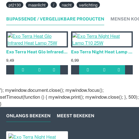
pt2130
maanlicht
/
nacht
verlichting
BIJPASSENDE / VERGELIJKBARE PRODUCTEN
MENSEN KO
Exo Terra Heat Glo Infrared Heat Lamp 75W
Exo Terra Night Heat Lamp T10 25W
9,49
6,99
8
'); mywindow.document.close(); mywindow.focus();
setTimeout(function () { mywindow.print(); mywindow.close(); }, 500);
}
ONLANGS BEKEKEN
MEEST BEKEKEN
Exo Terra Night Heat Lamp A19 7