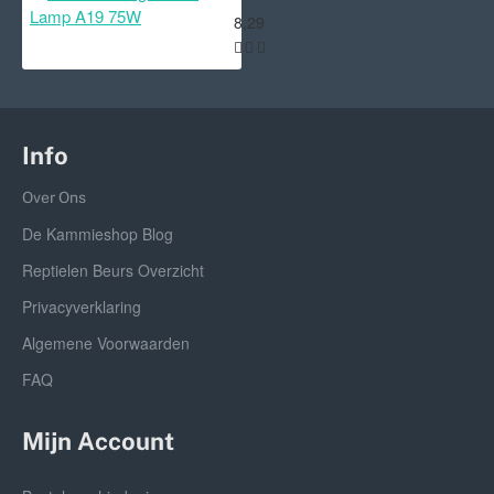
8,29
Info
Over Ons
De Kammieshop Blog
Reptielen Beurs Overzicht
Privacyverklaring
Algemene Voorwaarden
FAQ
Mijn Account