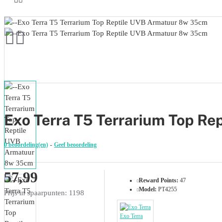
Exo Terra T5 Terrarium Top R
0 beoordeling(en)
-
Geef beoordeling
57,99
Reward Points:
47
Model:
PT4255
Prijs in spaarpunten: 1198
Exo Terra