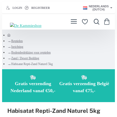
NEDERLANDS
LOGIN
REGISTREER
(DUTCH)
h
Reptielen
o
Inrichting
m
Bodembedekking voor reptielen
e
Zand / Desert Bedding
Habisatat Repti-Zand Naturel 5kg
Gratis verzending
Gratis verzending België
Nederland vanaf €50,-
vanaf €75,-
Habisatat Repti-Zand Naturel 5kg