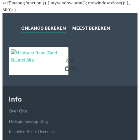
setTimeout(function () { mywindow.print(); mywindow.close(); },
500); }
ONLANGS BEKEKEN
MEEST BEKEKEN
Habisatat Repti-Zand Naturel 5kg
8,99
Info
Over Ons
De Kammieshop Blog
Reptielen Beurs Overzicht