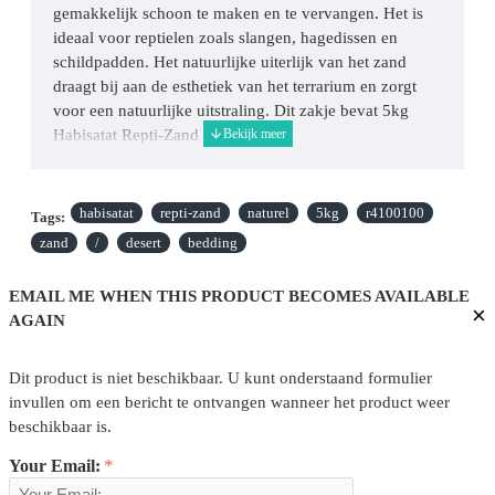
gemakkelijk schoon te maken en te vervangen. Het is
ideaal voor reptielen zoals slangen, hagedissen en
schildpadden. Het natuurlijke uiterlijk van het zand
draagt bij aan de esthetiek van het terrarium en zorgt
voor een natuurlijke uitstraling. Dit zakje bevat 5kg
Habisatat Repti-Zand Naturel.
habisatat
repti-zand
naturel
5kg
r4100100
Tags:
zand
/
desert
bedding
EMAIL ME WHEN THIS PRODUCT BECOMES AVAILABLE
×
AGAIN
Dit product is niet beschikbaar. U kunt onderstaand formulier
invullen om een bericht te ontvangen wanneer het product weer
beschikbaar is.
Your Email: