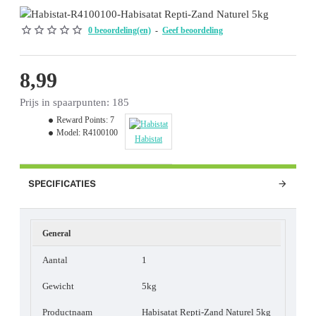
0 beoordeling(en)
-
Geef beoordeling
8,99
Prijs in spaarpunten: 185
Reward Points:
7
Model:
R4100100
Habistat
SPECIFICATIES
General
Aantal
1
Gewicht
5kg
Productnaam
Habisatat Repti-Zand Naturel 5kg