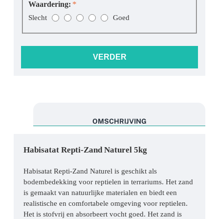
Waardering:
W
Slecht
Goed
a
a
r
VERDER
d
e
r
i
n
g
OMSCHRIJVING
:
Habisatat Repti-Zand Naturel 5kg
Habisatat Repti-Zand Naturel is geschikt als
bodembedekking voor reptielen in terrariums. Het zand
is gemaakt van natuurlijke materialen en biedt een
realistische en comfortabele omgeving voor reptielen.
Het is stofvrij en absorbeert vocht goed. Het zand is