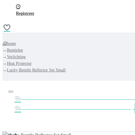
Registreer
home
Reptielen
Verlichting
Heat Protector
Lucky Reptile Reflector Set Small
GRATIS VERZENDING NEDERLAND VANAF 
GRATIS VERZENDING BELGIË VANAF €75,-