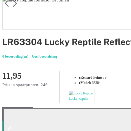
LR63304 Lucky Reptile Reflec
0 beoordeling(en)
-
Geef beoordeling
11,95
Reward Points:
9
Model:
63304
Prijs in spaarpunten: 246
Lucky Reptile
IN WINKELWAGEN