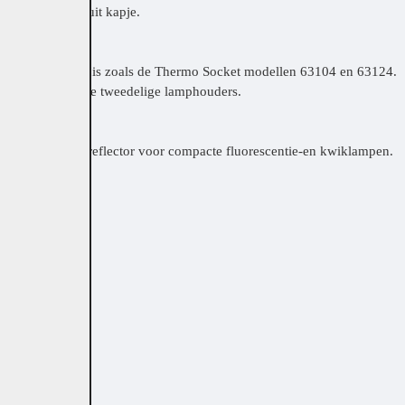
n een gazen afsluit kapje.
.
dekt.
met schroefdraadbuis zoals de Thermo Socket modellen 63104 en 63124.
 en de ring van de tweedelige lamphouders.
ls extra lange reflector voor compacte fluorescentie-en kwiklampen.