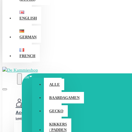
ENGLISH
GERMAN
FRENCH
Alle
ALLE
BAARDAGAMEN
GECKO
Account
Login / Registreer
KIKKERS
/ PADDEN