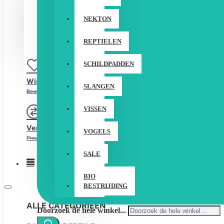
LOGIN
NEKTON
REGISTREER
REPTIELEN
SCHILDPADDEN
Wishlist
SLANGEN
Bewerk Uw Wishlist
VISSEN
Vergelijken
VOGELS
Product Vergelijking
SALE
Menu
BIO
BESTRIJDING
ALLE CATEGORIEËN
Doorzoek de hele winkel...