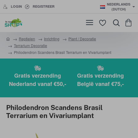
NEDERLANDS
LOGIN
REGISTREER
(DUTCH)
Reptielen
Inrichting
Plant / Decoratie
h
Terrarium Decoratie
o
Philodendron Scandens Brasil Terrarium en Vivariumplant
m
e
Gratis verzending
Gratis verzending
Nederland vanaf €50,-
België vanaf €75,-
Philodendron Scandens Brasil
Terrarium en Vivariumplant