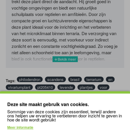
trekt deze plant direct de aandacht. Hij groeit goed in
vochtige omgevingen en biedt een natuurlijke
schuilplaats voor reptielen en amfibieën. Door zijn
compacte groei en luchtzuiverende eigenschappen is
deze plant ideaal voor de inrichting en het verbeteren
van het microklimaat binnen terraria. De verzorging van
deze soort is eenvoudig, met voorkeur voor indirect
zonlicht en een constante vochtigheidsgraad. Zo voeg je
niet alleen schoonheid toe aan je leefomgeving, maar
bied je ook functionele voordelen voor je reptielen.
philodendron
scandens
brasil
terrarium
en
Tags:
vivariumplant
pt205410
levende
plantjes
voor
terrarium
Deze site maakt gebruik van cookies.
BIJPASSENDE / VERGELIJKBARE PRODUCTEN
MENSEN KO
Sommige van deze cookies zijn essentieel, terwijl andere
ons helpen uw ervaring te verbeteren door inzicht te geven in
hoe de site wordt gebruikt
Meer informatie