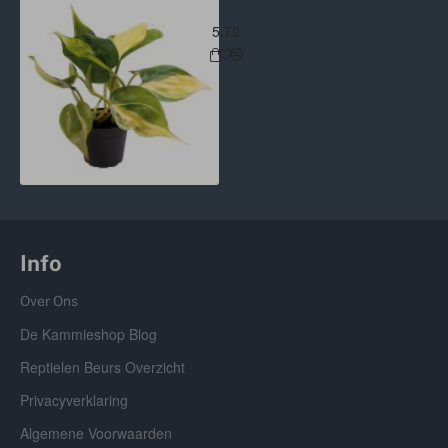
Philodendron Scandens Brasil Terr
5,79
Info
Over Ons
De Kammieshop Blog
Reptielen Beurs Overzicht
Privacyverklaring
Algemene Voorwaarden