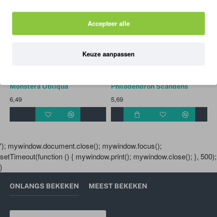
Accepteer alle
Keuze aanpassen
Monstera Obliqua
Philodendron Scandens
6,49
5,69
7
'); mywindow.document.close(); mywindow.focus();
setTimeout(function () { mywindow.print(); mywindow.close(); }, 500);
}
ONLANGS BEKEKEN
MEEST BEKEKEN