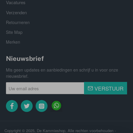
Vacatures
Verzenden
Retourneren
Site Map
Merken
Nieuwsbrief
Mis geen updates en aanbiedingen en schrijf u in voor onze
nieuwsbrief.
Uw
VERSTUUR
email
adres
Copyright © 2025, De Kammieshop, Alle rechten voorbehouden -