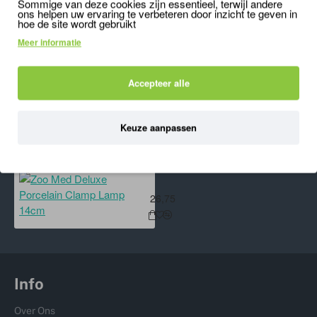
Sommige van deze cookies zijn essentieel, terwijl andere
5,99
6,95
ons helpen uw ervaring te verbeteren door inzicht te geven in
hoe de site wordt gebruikt
Meer informatie
'); mywindow.document.close(); mywindow.focus();
Accepteer alle
setTimeout(function () { mywindow.print(); mywindow.close(); }, 500);
}
Keuze aanpassen
ONLANGS BEKEKEN
MEEST BEKEKEN
Zoo Med Deluxe Porcelain Clamp 
26,75
Info
Over Ons