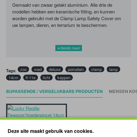
Gemaakt van zwaar gelakt aluminium.
Alle drie de
modellen hebben een keramische fitting, en kunnen
worden gebruikt met de Clamp Lamp Safety Cover om
uw lampen, dieren, en terrarium te beschermen.
zoo
med
deluxe
porcelain
clamp
lamp
Tags:
14cm
lf-11e
licht
kappen
BIJPASSENDE / VERGELIJKBARE PRODUCTEN
MENSEN KO
Deze site maakt gebruik van cookies.
Lucky Reptile Tweezer/Voederpincet 14cm Recht