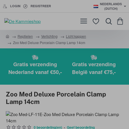
NEDERLANDS
LOGIN
REGISTREER
(DUTCH)
Reptielen
Verlichting
Licht kappen
h
Zoo Med Deluxe Porcelain Clamp Lamp 14cm
o
m
e
Gratis verzending
Gratis verzending
Nederland vanaf €50,-
België vanaf €75,-
Zoo Med Deluxe Porcelain Clamp
Lamp 14cm
0 beoordeling(en)
-
Geef beoordeling