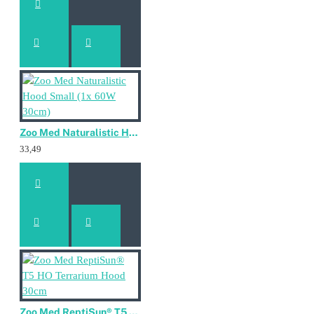
Zoo Med Naturalistic Hood Small (1x 60W 30cm)
33,49
Zoo Med ReptiSun® T5 HO Terrarium Hood 30cm