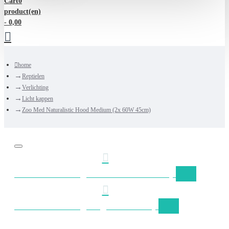
Cart
0
product(en)
- 0,00
home
Reptielen
Verlichting
Licht kappen
Zoo Med Naturalistic Hood Medium (2x 60W 45cm)
Gratis verzending Nederland vanaf €50,-
Gratis verzending België vanaf €75,-