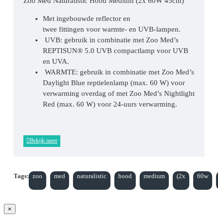
Zoo Med Naturalistic Hood Medium (2x 60W 45cm)
Met ingebouwde reflector en
twee fittingen voor warmte- en UVB-lampen.
UVB: gebruik in combinatie met Zoo Med’s
REPTISUN® 5.0 UVB compactlamp voor UVB
en UVA.
WARMTE: gebruik in combinatie met Zoo Med’s
Daylight Blue reptielenlamp (max. 60 W) voor
verwarming overdag of met Zoo Med’s Nightlight
Red (max. 60 W) voor 24-uurs verwarming.
Tags:
zoo
med
naturalistic
hood
medium
(2x
60w
×