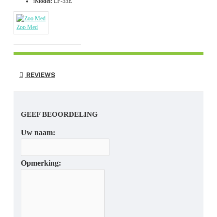
Model:
LF-55E
Zoo Med
REVIEWS
GEEF BEOORDELING
Uw naam:
Opmerking: