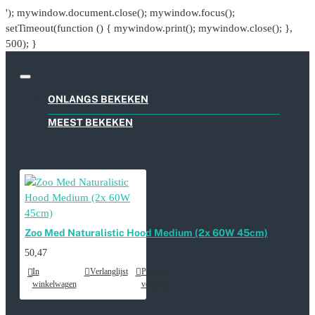
'); mywindow.document.close(); mywindow.focus();
setTimeout(function () { mywindow.print(); mywindow.close(); },
500); }
ONLANGS BEKEKEN
MEEST BEKEKEN
Zoo Med Naturalistic Hood Medium (2x 60W 45cm)
50,47
In
Verlanglijst
Product
winkelwagen
vergelijk