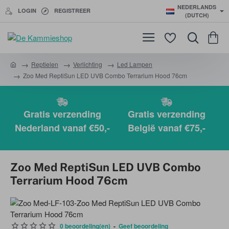
NEDERLANDS
LOGIN
REGISTREER
(DUTCH)
Reptielen
Verlichting
Led Lampen
h
Zoo Med ReptiSun LED UVB Combo Terrarium Hood 76cm
o
m
e
Gratis verzending
Gratis verzending
Nederland vanaf €50,-
België vanaf €75,-
Zoo Med ReptiSun LED UVB Combo
Terrarium Hood 76cm
0 beoordeling(en)
-
Geef beoordeling