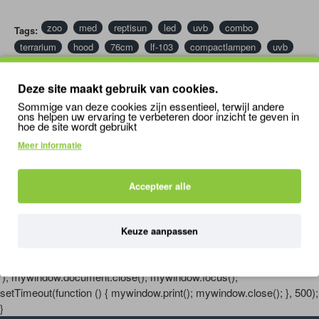
De aparte timer voor de leds zorgt voor een
geleidelijk zonsopgang- en zonsondergangseffect
zoo
med
reptisun
led
uvb
combo
Tags:
door de intensiteit van de leds geleidelijk te
terrarium
verhogen of te verlagen.
hood
76cm
lf-103
compactlampen
uvb
Bediening via een draagbare afstandsbediening.
/
spaarlampen
Deze site maakt gebruik van cookies.
BIJPASSENDE / VERGELIJKBARE PRODUCTEN
Sommige van deze cookies zijn essentieel, terwijl andere
ons helpen uw ervaring te verbeteren door inzicht te geven in
hoe de site wordt gebruikt
Meer informatie
Accepteer alle
Zoo Med ReptiSun LED UVB Combo Terrarium Hood 60cm
Zoo Med ReptiSun LED UVB Combo Terrarium Hood 90cm
1
192,50
292,50
Keuze aanpassen
'); mywindow.document.close(); mywindow.focus();
setTimeout(function () { mywindow.print(); mywindow.close(); }, 500);
}