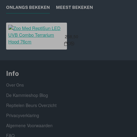
ONLANGS BEKEKEN
MEEST BEKEKEN
Zoo Med ReptiSun LED UVB Combo
238,50
Info
Over Ons
De Kammieshop Blog
Reptielen Beurs Overzicht
Privacyverklaring
Algemene Voorwaarden
FAQ