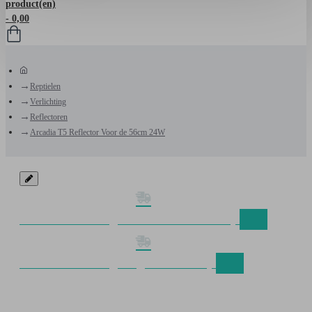
hele
product(en)
winkel...
- 0,00
home
Reptielen
Verlichting
Reflectoren
Arcadia T5 Reflector Voor de 56cm 24W
Gratis verzending Nederland vanaf €50,-
Gratis verzending België vanaf €75,-