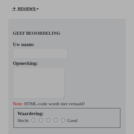
REVIEWS
GEEF BEOORDELING
Uw naam:
Opmerking:
Note:
HTML-code wordt niet vertaald!
Waardering:
Waardering:
Slecht
Goed