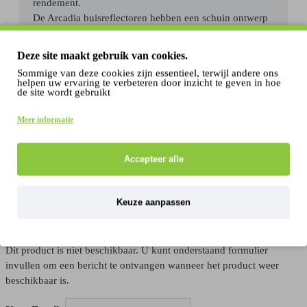
rendement.
De Arcadia buisreflectoren hebben een schuin ontwerp
en worden geleverd met bevestigingsklemmen om de
lampreflectoren met de buizen te verbinden.
Deze site maakt gebruik van cookies.
Sommige van deze cookies zijn essentieel, terwijl andere ons
helpen uw ervaring te verbeteren door inzicht te geven in hoe
de site wordt gebruikt
Meer informatie
Tags:
arcadia
t5
reflector
voor
de
56cm
24w
r210
Accepteer alle
×
Keuze aanpassen
EMAIL ME WHEN THIS PRODUCT BECOMES AVAILABLE
AGAIN
Dit product is niet beschikbaar. U kunt onderstaand formulier
invullen om een bericht te ontvangen wanneer het product weer
beschikbaar is.