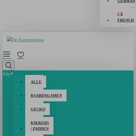
GERMAN
FRENCH
Alle
ALLE
BAARDAGAMEN
GECKO
KIKKERS
/ PADDEN