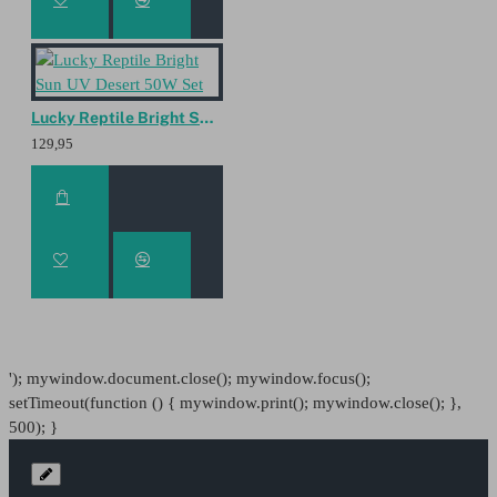
Lucky Reptile Bright Sun UV Desert 50W Set
129,95
'); mywindow.document.close(); mywindow.focus();
setTimeout(function () { mywindow.print(); mywindow.close(); },
500); }