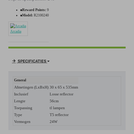
Reward Points:
9
Model:
R2100240
Arcadia
SPECIFICATIES
General
Afmetingen (LxBxH)
30 x 65 x 535mm
Inclusief
Losse reflector
Lengte
56cm
Toepassing
tl lampen
Type
T5 reflector
Vermogen
24W