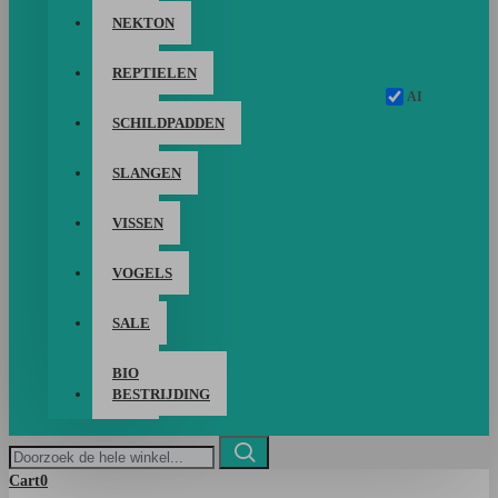
NEKTON
REPTIELEN
AI
SCHILDPADDEN
SLANGEN
VISSEN
VOGELS
SALE
BIO
BESTRIJDING
Doorzoek
de
Cart
0