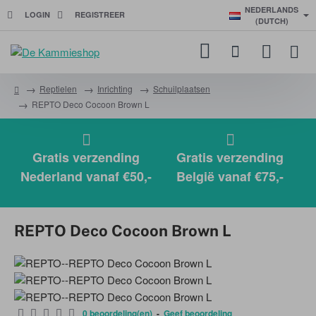
NEDERLANDS
LOGIN
REGISTREER
(DUTCH)
Reptielen
Inrichting
Schuilplaatsen
h
REPTO Deco Cocoon Brown L
o
m
e
Gratis verzending
Gratis verzending
Nederland vanaf €50,-
België vanaf €75,-
REPTO Deco Cocoon Brown L
0 beoordeling(en)
-
Geef beoordeling