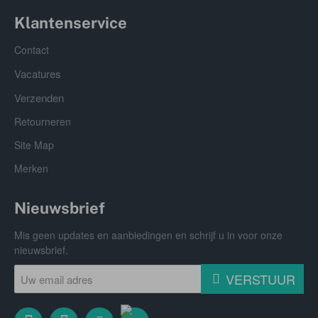
Klantenservice
Contact
Vacatures
Verzenden
Retourneren
Site Map
Merken
Nieuwsbrief
Mis geen updates en aanbiedingen en schrijf u in voor onze
nieuwsbrief.
Uw
VERSTUUR
email
adres