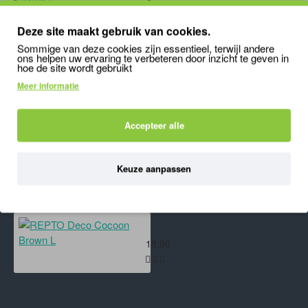
REPTO Deco Cocoon Brown S
Deze site maakt gebruik van cookies.
12,39
Sommige van deze cookies zijn essentieel, terwijl andere
ons helpen uw ervaring te verbeteren door inzicht te geven in
hoe de site wordt gebruikt
Meer informatie
'); mywindow.document.close(); mywindow.focus();
Accepteer alle
setTimeout(function () { mywindow.print(); mywindow.close(); }, 500);
}
Keuze aanpassen
ONLANGS BEKEKEN
MEEST BEKEKEN
REPTO Deco Cocoon Brown L
18,90