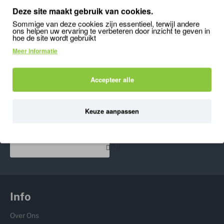
Deze site maakt gebruik van cookies.
Sommige van deze cookies zijn essentieel, terwijl andere
ons helpen uw ervaring te verbeteren door inzicht te geven in
hoe de site wordt gebruikt
'); mywindow.document.close(); mywindow.focus();
Meer informatie
setTimeout(function () { mywindow.print(); mywindow.close(); }, 500);
}
Accepteer alle
ONLANGS BEKEKEN
MEEST BEKEKEN
Keuze aanpassen
Repto Incubator
126,99
Info
Over Ons