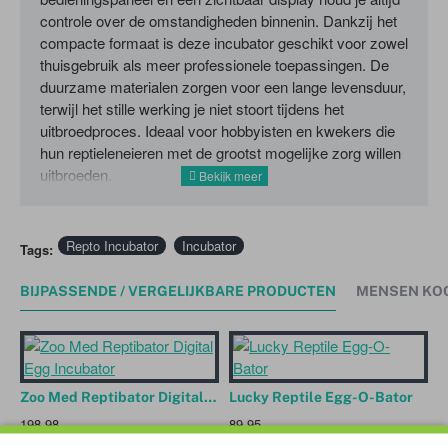
controle over de omstandigheden binnenin. Dankzij het
compacte formaat is deze incubator geschikt voor zowel
thuisgebruik als meer professionele toepassingen. De
duurzame materialen zorgen voor een lange levensduur,
terwijl het stille werking je niet stoort tijdens het
uitbroedproces. Ideaal voor hobbyisten en kwekers die
hun reptieleneieren met de grootst mogelijke zorg willen
uitbroeden.
Repto Incubator
Incubator
Tags:
BIJPASSENDE / VERGELIJKBARE PRODUCTEN
MENSEN KO
Zoo Med Reptibator Digital Egg Incubator
Lucky Reptile Egg-O-Bator
198,98
89,95
2