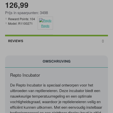
126,99
Prijs in spaarpunten: 3498
Reward Points:
104
Model:
R1100271
Repto
REVIEWS
OMSCHRIJVING
Repto Incubator
De Repto Incubator is speciaal ontworpen voor het
uitbroeden van reptileneieren. Deze incubator biedt een
nauwkeurige temperatuurregeling en een optimale
vochtigheidsgraad, waardoor je reptieleneieren veilig en
efficiënt kunnen uitkomen. Met een eenvoudig instelbaar
bedieningspaneel en een zichtbaar display houd je altijd