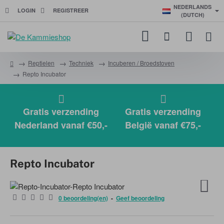
NEDERLANDS
LOGIN
REGISTREER
(DUTCH)
Reptielen
Techniek
Incuberen / Broedstoven
h
Repto Incubator
o
m
e
Gratis verzending
Gratis verzending
Nederland vanaf €50,-
België vanaf €75,-
Repto Incubator
0 beoordeling(en)
-
Geef beoordeling
NIEUW