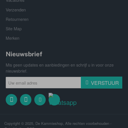
Verzenden
Retourneren
Site Map
Merken
Nieuwsbrief
Mis geen updates en aanbiedingen en schrijf u in voor onze
nieuwsbrief.
Uw
VERSTUUR
email
adres
Copyright © 2025, De Kammieshop, Alle rechten voorbehouden -