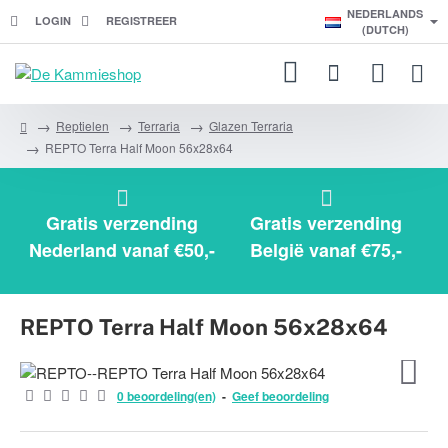
NEDERLANDS
LOGIN
REGISTREER
(DUTCH)
Reptielen
Terraria
Glazen Terraria
h
REPTO Terra Half Moon 56x28x64
o
m
e
Gratis verzending
Gratis verzending
Nederland vanaf €50,-
België vanaf €75,-
REPTO Terra Half Moon 56x28x64
0 beoordeling(en)
-
Geef beoordeling
-15%