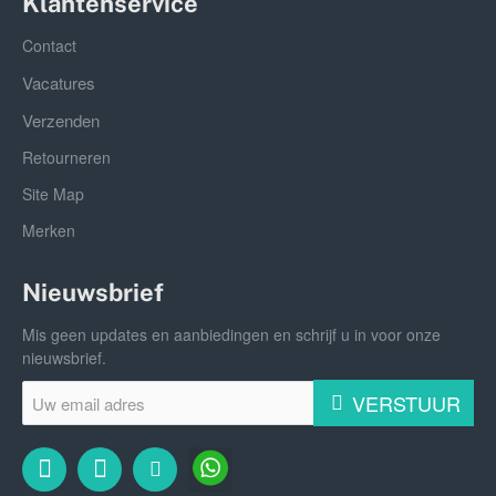
Klantenservice
Contact
Vacatures
Verzenden
Retourneren
Site Map
Merken
Nieuwsbrief
Mis geen updates en aanbiedingen en schrijf u in voor onze
nieuwsbrief.
Uw
VERSTUUR
email
adres