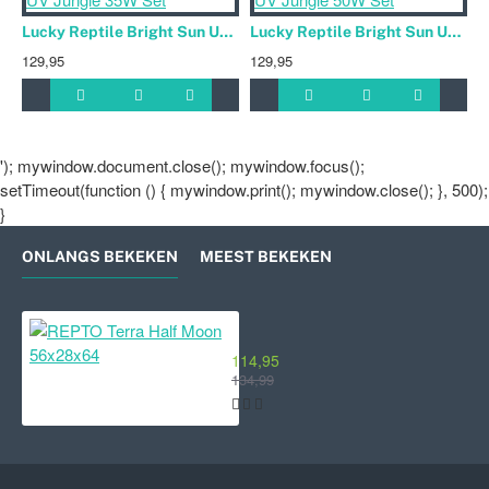
Lucky Reptile Bright Sun UV Jungle 35W Set
Lucky Reptile Bright Sun UV Jungle 50W Set
129,95
129,95
1
'); mywindow.document.close(); mywindow.focus();
setTimeout(function () { mywindow.print(); mywindow.close(); }, 500);
}
ONLANGS BEKEKEN
MEEST BEKEKEN
REPTO Terra Half Moon 56x28x64
114,95
134,99