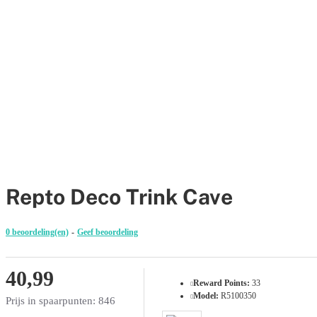
Repto Deco Trink Cave
0 beoordeling(en)
-
Geef beoordeling
40,99
Reward Points:
33
Model:
R5100350
Prijs in spaarpunten: 846