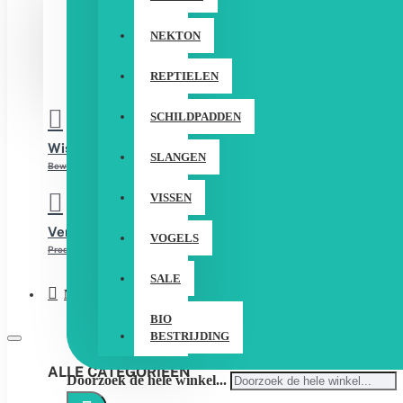
LOGIN
NEKTON
REGISTREER
REPTIELEN
SCHILDPADDEN
Wishlist
SLANGEN
Bewerk Uw Wishlist
VISSEN
Vergelijken
VOGELS
Product Vergelijking
SALE
Menu
BIO
BESTRIJDING
ALLE CATEGORIEËN
Doorzoek de hele winkel...